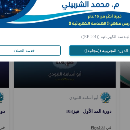
د
جديد
سة الكهربائية ((EE 201))
الدورة التجريبية ((مجانية))
خدمة العملاء
أبو أسامة اللبودي
دورة المد الأول - فيز103
دورة
في
Phys103
في