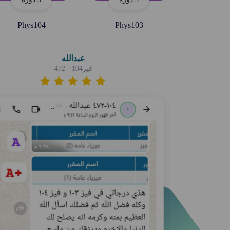
Phys104
Phys103
عبدالله
فيز104 - 472