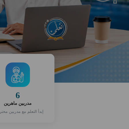
6
مدربين ماهرين
إبدأ التعلم مع مدربين محتر