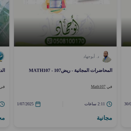
د. أبوجهاد
المحاضرات المجانية - ريض107 - MATH107
الدور
في
Math107
في
30/
2:11 ساعات
1/07/2025
مجانية
مج