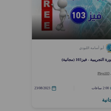
أبو أسامة اللبودي
أبو أسامة 
ة التجريبية - فيز103 (مجانية)
الدورة التجريبية - فيز104
Phys103
في
Phys104
2:00 ساعات
23/08/2023
2:00 ساعات
انية
مجانية