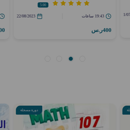
5.00
1/0
19:43 ساعات
22/08/2023
400ر.س
400ر
ة
دورة مسجلة