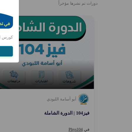
دورات تم نشرها مؤخراً
جديد
جدي
كورس الهند
أبو أسامة اللبودي
فيز104 | الدورة الشاملة
في
Phys104