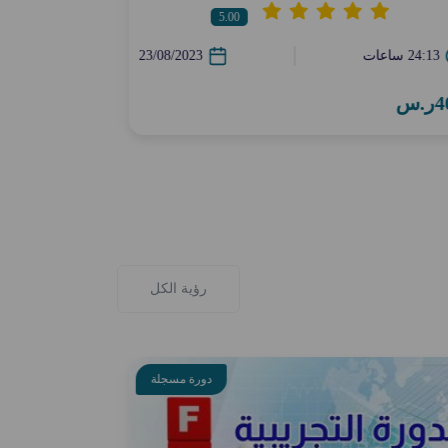
5.00
5:00 ساعات
24:13 ساعات
23/08/2023
500ر.س
.س
رؤية الكل
دورة مسجلة