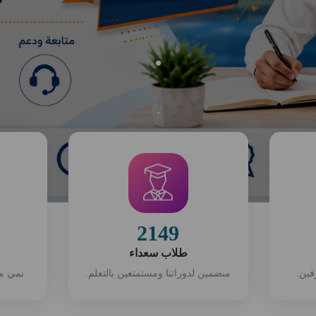
.
.
2149
طلاب سعداء
فين.
منضمين لدوراتنا ومستمتعين بالتعلم.
نمي مه