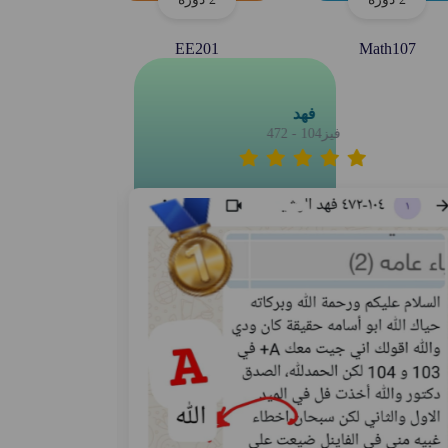
EE201
Math107
فهد
فيز104 - 472