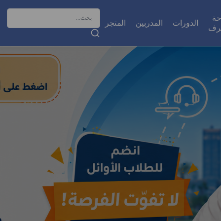
حة
الدورات
المدربين
المتجر
رف