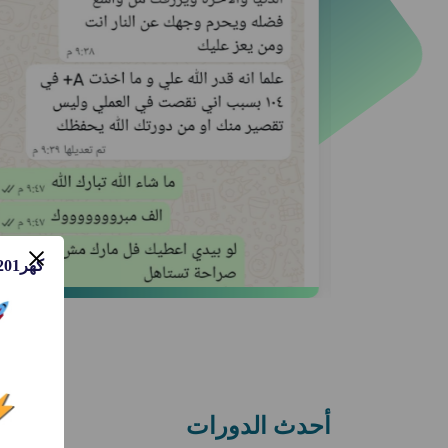
كهر201
أحدث الدورات