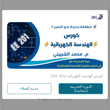
عرض الملف الشخصي
كهر201
كورس الهندسة الكهربائية ((EE 201))
الدورة التجريبية
خدمة العملاء
((مجانية))
م. محمد الشربيني
مدرس الهندسة الكهربائية