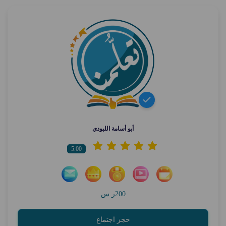
أبو أسامة اللبودي
5.00
200ر.س
حجز اجتماع