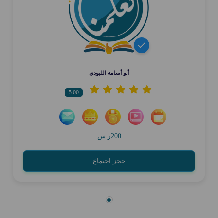
أبو أسامة اللبودي
5.00
200ر.س
حجز اجتماع